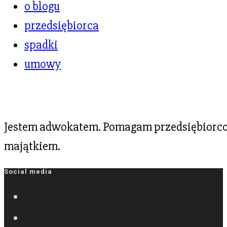
o blogu
przedsiębiorca
spadki
umowy
Jestem adwokatem. Pomagam przedsiębiorcom
majątkiem.
Social media