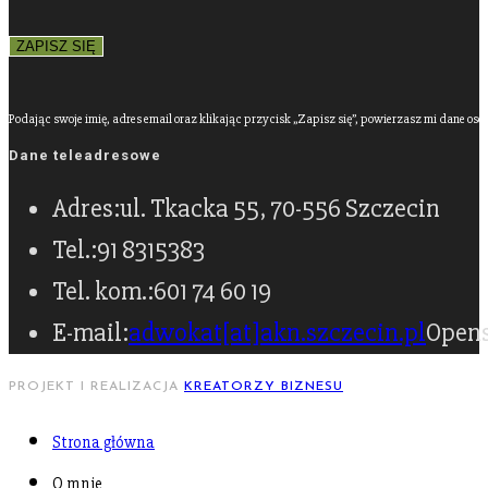
Podając swoje imię, adres email oraz klikając przycisk „Zapisz się”, powierzasz mi dane os
Dane teleadresowe
Adres:
ul. Tkacka 55, 70-556 Szczecin
Tel.:
91 8315383
Tel. kom.:
601 74 60 19
E-mail:
adwokat[at]akn.szczecin.pl
Opens
PROJEKT I REALIZACJA
KREATORZY BIZNESU
Strona główna
O mnie