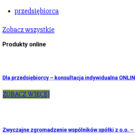
przedsiębiorca
Zobacz wszystkie
Produkty online
Dla przedsiębiorcy – konsultacja indywidualna ONLI
ZOBACZ WIĘCEJ
Zwyczajne zgromadzenie wspólników spółki z o.o. – 