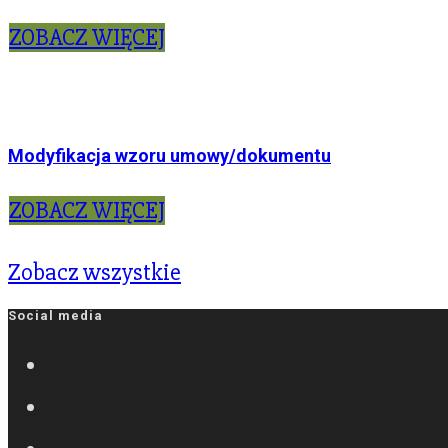
ZOBACZ WIĘCEJ
Modyfikacja wzoru umowy/dokumentu
ZOBACZ WIĘCEJ
Zobacz wszystkie
Social media