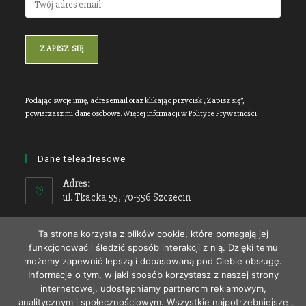
Podając swoje imię, adres email oraz klikając przycisk „Zapisz się”,
powierzasz mi dane osobowe. Więcej informacji w
Polityce Prywatności.
Dane teleadresowe
Adres:
ul. Tkacka 55, 70-556 Szczecin
Tel.:
Ta strona korzysta z plików cookie, które pomagają jej
91 8315383
funkcjonować i śledzić sposób interakcji z nią. Dzięki temu
możemy zapewnić lepszą i dopasowaną pod Ciebie obsługę.
Tel. kom.:
Informacje o tym, w jaki sposób korzystasz z naszej strony
601 74 60 19
internetowej, udostępniamy partnerom reklamowym,
analitycznym i społecznościowym. Wszystkie najpotrzebniejsze