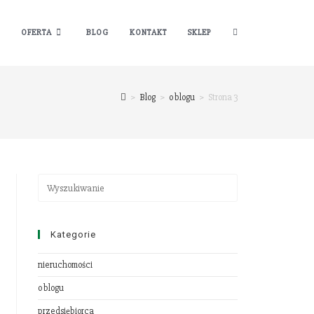
OFERTA
BLOG
KONTAKT
SKLEP
>
Blog
>
o blogu
>
Strona 3
Kategorie
nieruchomości
o blogu
przedsiębiorca