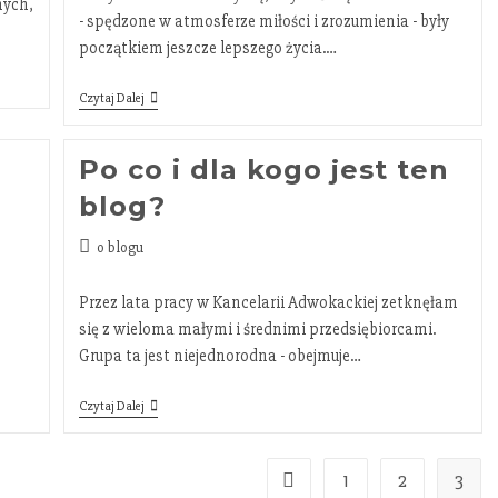
nych,
- spędzone w atmosferze miłości i zrozumienia - były
początkiem jeszcze lepszego życia.…
Czytaj Dalej
Po co i dla kogo jest ten
blog?
o blogu
Przez lata pracy w Kancelarii Adwokackiej zetknęłam
się z wieloma małymi i średnimi przedsiębiorcami.
Grupa ta jest niejednorodna - obejmuje…
Czytaj Dalej
1
2
3