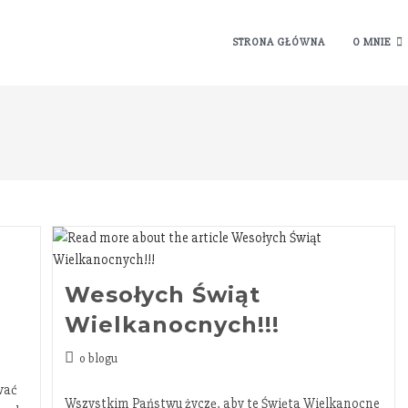
STRONA GŁÓWNA
O MNIE
Wesołych Świąt
Wielkanocnych!!!
o blogu
wać
Wszystkim Państwu życzę, aby te Święta Wielkanocne