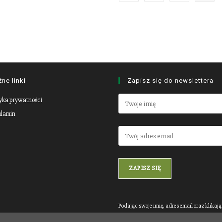
ne linki
Zapisz się do newslettera
tyka prywatności
lamin
Podając swoje imię, adres email oraz klikaj
przycisk „Zapisz się”, powierzasz mi dane 