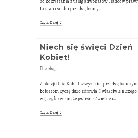
do korzystania z usług adwokatów i radców praw
to mali i średni przedsiębiorcy…
Czytaj Dalej
Niech się święci Dzień
Kobiet!
o blogu
Z okazji Dnia Kobiet wszystkim przedsiębiorczym
kobietom życzę dużo zdrowia. I właściwie niczego
więcej, bo wiem, że jesteście świetne i…
Czytaj Dalej