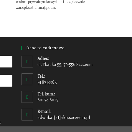
osobom prywatnym korzystnie i bezpiecznie
zarządzać ich majątkiem.
Dane teleadresowe
Adres:
ul. Tkacka 55, 70-556 Szczecin
Tel.:
91 8315383
Tel. kom.:
601 74 60 19
E-mail:
adwokat[at]akn.szczecin.pl
ąc
osobowe.