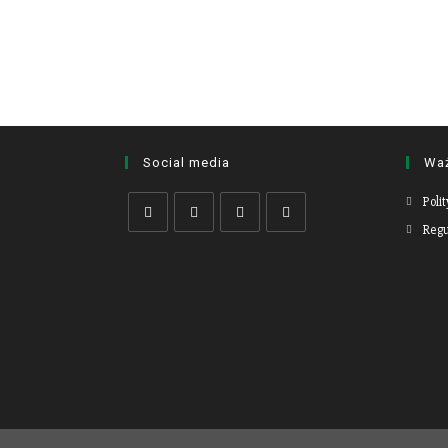
Social media
Waż
Poli
Regu