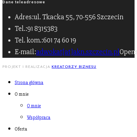
Dane teleadresowe
Adres:
ul. Tkacka 55, 70-556 Szczecin
Tel.:
91 8315383
Tel. kom.:
601 74 60 19
E-mail:
adwokat[at]akn.szczecin.pl
Opens
PROJEKT I REALIZACJA
KREATORZY BIZNESU
Strona główna
O mnie
O mnie
Współpraca
Oferta