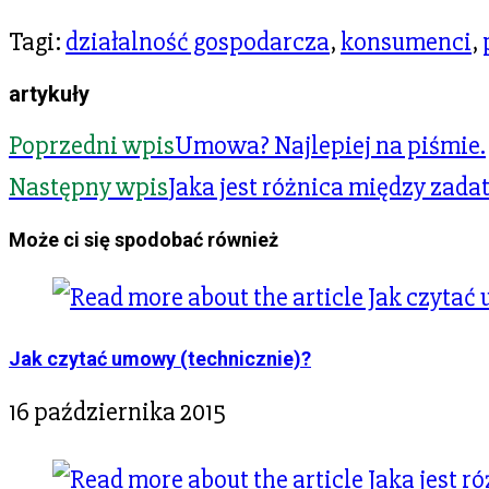
Tagi
:
działalność gospodarcza
,
konsumenci
,
artykuły
Poprzedni wpis
Umowa? Najlepiej na piśmie.
Następny wpis
Jaka jest różnica między zada
Może ci się spodobać również
Jak czytać umowy (technicznie)?
16 października 2015