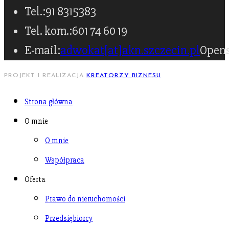
Tel.:
91 8315383
Tel. kom.:
601 74 60 19
E-mail:
adwokat[at]akn.szczecin.pl
Opens
PROJEKT I REALIZACJA
KREATORZY BIZNESU
Strona główna
O mnie
O mnie
Współpraca
Oferta
Prawo do nieruchomości
Przedsiębiorcy