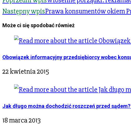
Poprzedni wpis
Wiosenne porządki: reklama
Następny wpis
Prawa konsumentów okiem Pr
Może ci się spodobać również
Obowiązek informacyjny przedsiębiorcy wobec kon
22 kwietnia 2015
Jak długo można dochodzić roszczeń przed sądem?
18 marca 2013