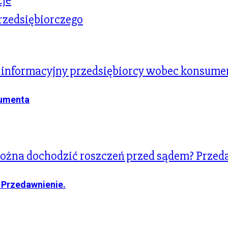
cje
zedsiębiorczego
sumenta
 Przedawnienie.