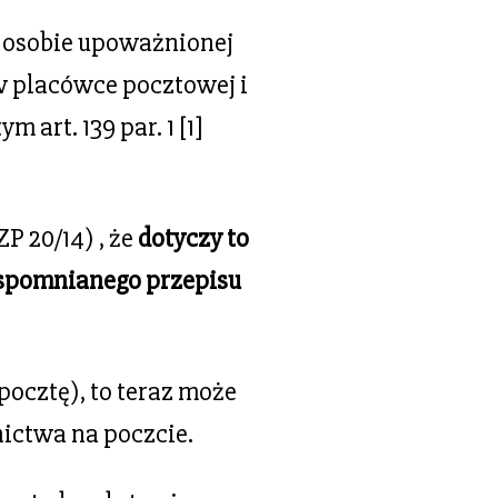
 osobie upoważnionej
w placówce pocztowej i
 art. 139 par. 1 [1]
P 20/14) , że
dotyczy to
wspomnianego przepisu
pocztę), to teraz może
nictwa na poczcie.