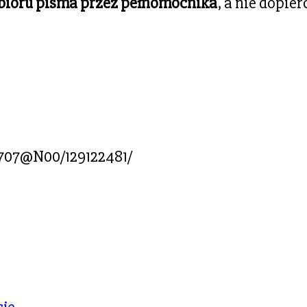
dbioru pisma przez pełnomocnika
, a nie dopie
5707@N00/129122481/