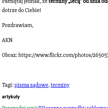
Pamiętaj jednak, że
terminy „lecą” od dnia o
dotrze do Ciebie!
Pozdrawiam,
AKN
Obraz: https://www.flickr.com/photos/2650
Tagi
:
pisma sądowe
,
terminy
artykuły