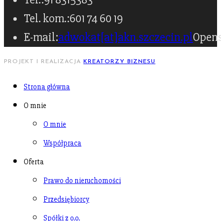
Tel. kom.:
601 74 60 19
E-mail:
adwokat[at]akn.szczecin.pl
Opens
PROJEKT I REALIZACJA
KREATORZY BIZNESU
Strona główna
O mnie
O mnie
Współpraca
Oferta
Prawo do nieruchomości
Przedsiębiorcy
Spółki z o.o.