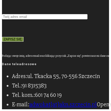
Podając swoje imię, adres email oraz klikając przycisk „Zapisz się”, powierzasz mi dane os
Dane teleadresowe
Adres:
ul. Tkacka 55, 70-556 Szczecin
Tel.:
91 8315383
Tel. kom.:
601 74 60 19
E-mail:
adwokat[at]akn.szczecin.pl
Opens