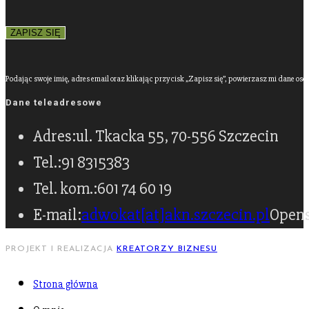
Podając swoje imię, adres email oraz klikając przycisk „Zapisz się”, powierzasz mi dane os
Dane teleadresowe
Adres:
ul. Tkacka 55, 70-556 Szczecin
Tel.:
91 8315383
Tel. kom.:
601 74 60 19
E-mail:
adwokat[at]akn.szczecin.pl
Opens
PROJEKT I REALIZACJA
KREATORZY BIZNESU
Strona główna