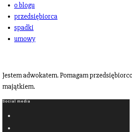
o blogu
przedsiębiorca
spadki
umowy
Jestem adwokatem. Pomagam przedsiębiorcom
majątkiem.
Social media