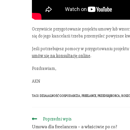
Oczywiście przygotowanie projektu umowy lub wzorca 
się do jego kancelarii trzeba przemyśleć powyższe kw
Jeśli potrzebujesz pomocy w przygotowaniu projekt
umów się na konsultację online
.
Pozdrawiam,
AKN
TAGI
:
DZIAŁALNOŚĆ GOSPODARCZA
,
FREELANCE
,
PRZEDSIĘBIORCA
,
ROSZC
Poprzedni wpis
Umowa dla freelancera – a właściwie po co?