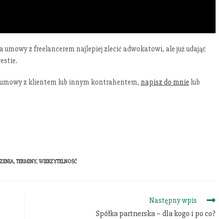
umowy z freelancerem najlepiej zlecić adwokatowi, ale już udając
estie.
u umowy z klientem lub innym kontrahentem,
napisz do mnie
lub
ZENIA
,
TERMINY
,
WIERZYTELNOŚĆ
Następny wpis
Spółka partnerska – dla kogo i po co?