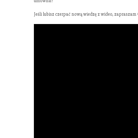
umowna?
Jeśli lubisz czerpać nową wiedzę z wideo, zapraszam 