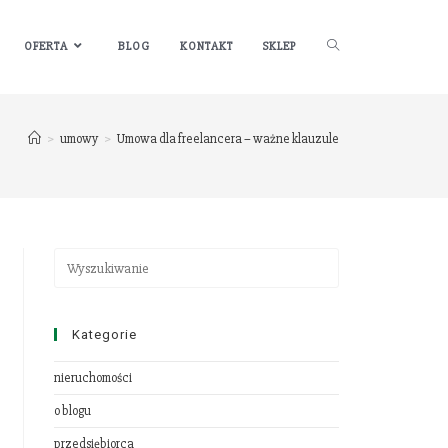
OFERTA
BLOG
KONTAKT
SKLEP
>
umowy
>
Umowa dla freelancera – ważne klauzule
Kategorie
nieruchomości
o blogu
przedsiębiorca