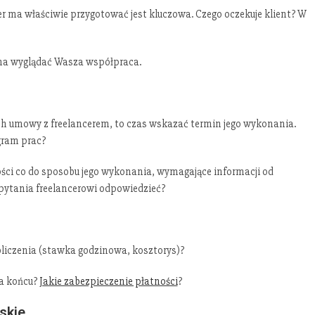
r ma właściwie przygotować jest kluczowa. Czego oczekuje klient? W
 ma wyglądać Wasza współpraca.
 umowy z freelancerem, to czas wskazać termin jego wykonania.
gram prac?
ości co do sposobu jego wykonania, wymagające informacji od
pytania freelancerowi odpowiedzieć?
bliczenia (stawka godzinowa, kosztorys)?
na końcu?
Jakie zabezpieczenie płatności
?
skie