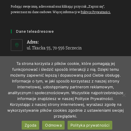
Podając swoje imię, adres email oraz klikając przycisk „Zapisz się”,
powierzasz mi dane osobowe. Więcej informacji w
Polityce Prywatności.
Dane teleadresowe
Adres:
ul. Tkacka 55, 70-556 Szczecin
Tel.:
Ta strona korzysta z plików cookie, które pomagają jej
91 8315383
funkcjonować i śledzić sposób interakcji z nią. Dzięki temu
możemy zapewnić lepszą i dopasowaną pod Ciebie obsługę.
Tel. kom.:
Informacje o tym, w jaki sposób korzystasz z naszej strony
601 74 60 19
internetowej, udostępniamy partnerom reklamowym,
analitycznym i społecznościowym. Wszystkie najpotrzebniejsze
E-mail:
informacje znajdziesz w naszej Polityce Prywatności.
adwokat[at]akn.szczecin.pl
Korzystając z naszej strony internetowej, wyrażasz zgodę na
wykorzystywanie plików cookies zgodnie z ustawieniami swojej
przeglądarki.
Zgoda
Odmowa
Polityka prywatności
PROJEKT I REALIZACJA
KREATORZY BIZNESU