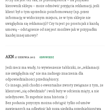
A czy nie jest też tak, że przedsiębiorca – na przykład
kierownik sklepu – może odmówić przyjęcia reklamacji, jeśli
klient był o tym uprzednio poinformowany (np. przez
informację w widocznym miejscu, że w tym sklepie nie
uwzględnia się reklamacji)? Czy tu jest po prostu jak z każdą
umową – odstąpienie od niej jest możliwe jak w przypadku
każdej innej umowy?
AKN
27 SIERPNIA 2015
ODPOWIEDZ
Jeśli rzecz ma wady, to wywieszenie tabliczki, że „reklamacji
nie uwzględnia się” nie ma żadnego znaczenia dla
odpowiedzialności przedsiębiorcy.
Co innego, jeśli chodzi o ewentualne zwroty związane z tym, że
klientowi „się odwidziało” i woli buty w odcieniu mięty, a nie
seledynowe. To zupełnie inna historia :)
Bez podania przyczyn można odstąpić tylko od umów
zawieranych na odległość lub poza siedzibą przedsiębiorstwa