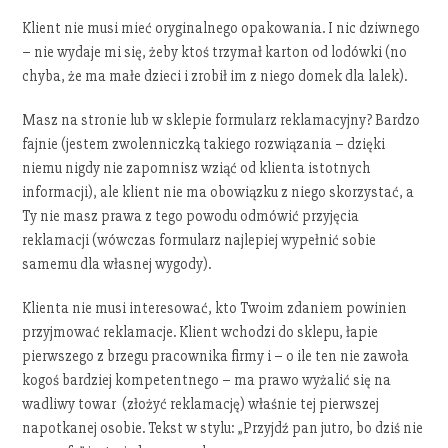
Klient nie musi mieć oryginalnego opakowania. I nic dziwnego
– nie wydaje mi się, żeby ktoś trzymał karton od lodówki (no
chyba, że ma małe dzieci i zrobił im z niego domek dla lalek).
Masz na stronie lub w sklepie formularz reklamacyjny? Bardzo
fajnie (jestem zwolenniczką takiego rozwiązania – dzięki
niemu nigdy nie zapomnisz wziąć od klienta istotnych
informacji), ale klient nie ma obowiązku z niego skorzystać, a
Ty nie masz prawa z tego powodu odmówić przyjęcia
reklamacji (wówczas formularz najlepiej wypełnić sobie
samemu dla własnej wygody).
Klienta nie musi interesować, kto Twoim zdaniem powinien
przyjmować reklamacje. Klient wchodzi do sklepu, łapie
pierwszego z brzegu pracownika firmy i – o ile ten nie zawoła
kogoś bardziej kompetentnego – ma prawo wyżalić się na
wadliwy towar (złożyć reklamację) właśnie tej pierwszej
napotkanej osobie. Tekst w stylu: „Przyjdź pan jutro, bo dziś nie