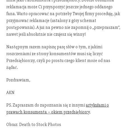
mnie jako i konsumenta i przedsiębiorcy. Dobrze obsłużona
reklamacja może Ci przysporzyć jeszcze jednego oddanego
fana. Warto opracować na potrzeby Twojej firmy proceduję, jak
przyjmować reklamacje (ustalony z góry schemat
postępowania). A już na pewno nie zapomnij o „przepraszam”,
nawet jeśli absolutnie nie czujesz się winny!
Następnym razem napiszę parę słów o tym, z jakimi
roszczeniami ze strony konsumentów musi się liczyć
Przedsiębiorczy, czyli po prostu czego klient może od nas
żądać.
Pozdrawiam,
AKN
PS. Zapraszam do zapoznania się z innymi
artykułami o
prawach konsumenta – okiem przedsiębiorcy
.
Obraz: Death to Stock Photos