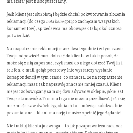
ma szefa” jest niedopuszczalny.
Jeśli klient jest służbistą i będzie chciał pokwitowania złożenia
reklamacji (do czego
nota bene
gorąco zachęcam wszystkich
konsumentów), sprzedawca ma obowiązek taką okoliczność
potwierdzić.
Na rozpatrzenie reklamacji masz dwa tygodnie i w tym czasie
Twoja odpowiedź musi dotrzeć do klienta w taki sposób, że
może się z nią zapoznać, czyli musi do niego dotrzeć Twój list,
telefon, e-mail, gołąb pocztowy (nie wystarczy wysłanie
korespondencji w tym czasie, co oznacza, że na rozpatrzenie
reklamacji masz tak naprawdę znacznie mniej czasu). Klient
nie jest zobowiązany sam się dowiadywać w sklepie, jakie jest
Twoje stanowisko. Terminu tego nie można przedłużyć. Jeśli się
nie zmieścisz w dwóch tygodniach to – mówiąc kolokwialnie –
pozamiatane – klient ma rację i musisz spełnić jego żądanie!
Nie traktuj klienta jak wroga – to już pozaprawnicza rada ode