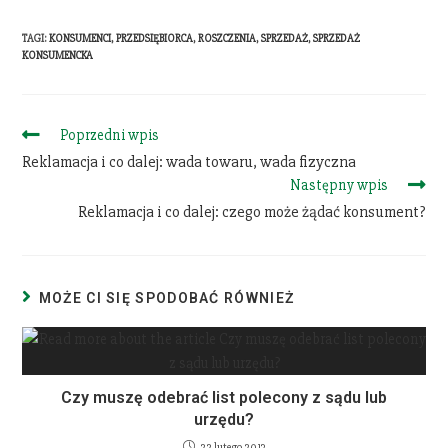
TAGI
:
KONSUMENCI
,
PRZEDSIĘBIORCA
,
ROSZCZENIA
,
SPRZEDAŻ
,
SPRZEDAŻ
KONSUMENCKA
Poprzedni wpis
Reklamacja i co dalej: wada towaru, wada fizyczna
Następny wpis
Reklamacja i co dalej: czego może żądać konsument?
MOŻE CI SIĘ SPODOBAĆ RÓWNIEŻ
Czy muszę odebrać list polecony z sądu lub
urzędu?
22 lutego 2013