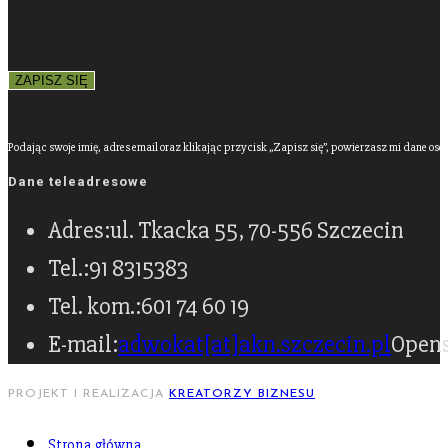
Podając swoje imię, adres email oraz klikając przycisk „Zapisz się”, powierzasz mi dane os
Dane teleadresowe
Adres:
ul. Tkacka 55, 70-556 Szczecin
Tel.:
91 8315383
Tel. kom.:
601 74 60 19
E-mail:
adwokat[at]akn.szczecin.pl
Opens
PROJEKT I REALIZACJA
KREATORZY BIZNESU
Strona główna