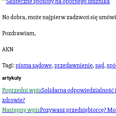
No dobra, może najpierw zadzwoń się umówi
Pozdrawiam,
AKN
Tagi
:
pisma sądowe
,
przedawnienie
,
sąd
,
spó
artykuły
Poprzedni wpis
Solidarna odpowiedzialność
zdrowie?
Następny wpis
Pozywasz przedsiębiorcę? Mo