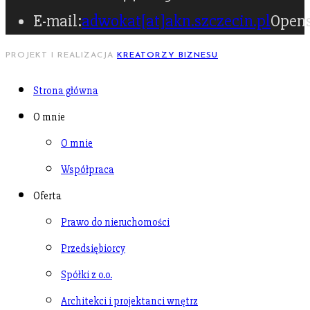
E-mail:
adwokat[at]akn.szczecin.pl
Opens
PROJEKT I REALIZACJA
KREATORZY BIZNESU
Strona główna
O mnie
O mnie
Współpraca
Oferta
Prawo do nieruchomości
Przedsiębiorcy
Spółki z o.o.
Architekci i projektanci wnętrz