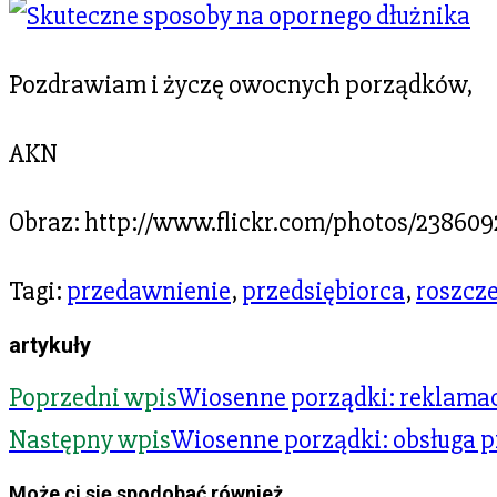
Pozdrawiam i życzę owocnych porządków,
AKN
Obraz: http://www.flickr.com/photos/2386
Tagi
:
przedawnienie
,
przedsiębiorca
,
roszcz
artykuły
Poprzedni wpis
Wiosenne porządki: reklama
Następny wpis
Wiosenne porządki: obsługa 
Może ci się spodobać również