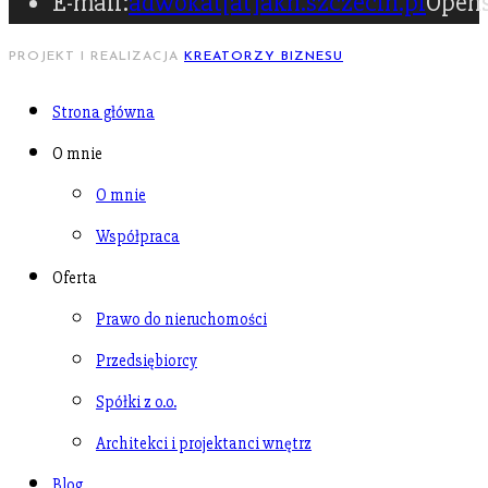
E-mail:
adwokat[at]akn.szczecin.pl
Opens
PROJEKT I REALIZACJA
KREATORZY BIZNESU
Strona główna
O mnie
O mnie
Współpraca
Oferta
Prawo do nieruchomości
Przedsiębiorcy
Spółki z o.o.
Architekci i projektanci wnętrz
Blog